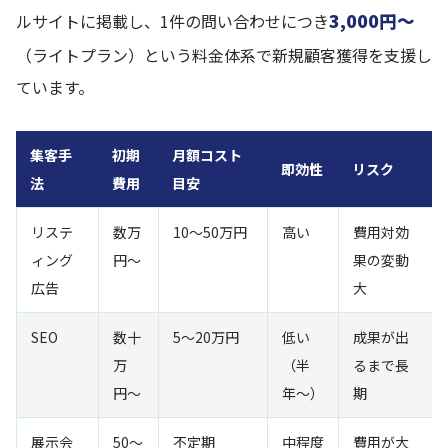
3,000円〜
ルサイトに掲載し、1件の問い合わせにつき
（ライトプラン）という料金体系で新規顧客獲得を支援し
ています。
集客手
初期
月額コスト
即効性
リスク
法
費用
目安
リステ
数万
10〜50万円
高い
費用対効
ィング
円〜
果の変動
広告
大
SEO
数十
5〜20万円
低い
成果が出
万
（半
るまで長
円〜
年〜）
期
展示会
50〜
不定期
中程度
費用が大