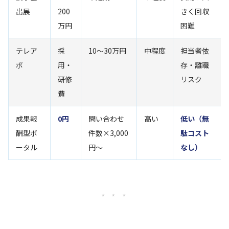
出展
200
きく回収
万円
困難
テレア
採
10〜30万円
中程度
担当者依
ポ
用・
存・離職
研修
リスク
費
成果報
0円
問い合わせ
高い
低い（無
酬型ポ
件数×3,000
駄コスト
ータル
円〜
なし）
* * *