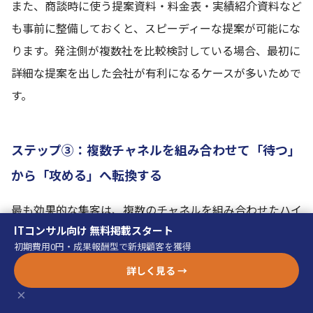
また、商談時に使う提案資料・料金表・実績紹介資料など
も事前に整備しておくと、スピーディーな提案が可能にな
ります。発注側が複数社を比較検討している場合、最初に
詳細な提案を出した会社が有利になるケースが多いためで
す。
ステップ③：複数チャネルを組み合わせて「待つ」
から「攻める」へ転換する
最も効果的な集客は、複数のチャネルを組み合わせたハイ
ITコンサル向け 無料掲載スタート
ブリッド型です。例えば、「成果報酬型ポータルサイトで
初期費用0円・成果報酬型で新規顧客を獲得
問い合わせを安定的に獲得しながら、SEOで中長期の流入
詳しく見る →
を育てる」という組み合わせが実践的です。成果報酬型で
×
即効性のあるリードを確保しつつ、コンテンツマーケティ