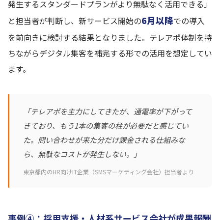
発生するスタンダードプランがより無駄なく活用できる」
6月以降
と担当者が判断し、新サービス開始の
での導入
を前向きに検討する結果となりました。テレアポ体制を持
ちながらデジタル集客を補完する形での活用を想定してい
ます。
「テレアポを主力にしてきたが、通電率が下がって
きており、もう1本の集客の柱が必要だと感じてい
た。問い合わせが来た分だけ課金される仕組みな
ら、無駄なコストが発生しない。」
東京都内のHR向けIT企業（SMSマーケティング会社）担当者より
事例④：採用支援・人材系サービス会社が成果報酬