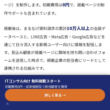
0円
ージ）を制作します。初期費用は
で、掲載ページの制
作サポートも含まれています。
10万人以上
掲載後は、まるなげ資料請求の累計
の会員デ
ータベースと、LINE広告・Meta広告・Google広告などを
通じて日々流入する新規ユーザー向けに情報を配信しま
す。見込み顧客が掲載ページに興味を持ち問い合わせフォ
ームを送信した時点で、掲載企業の担当者にリードとして
連携される仕組みです。
ITコンサル向け 無料掲載スタート
問い合わせ情報が届いたら、担当者が速やかに電話・メー
初期費用0円・成果報酬型で新規顧客を獲得
ルでコンタクトを取り、商談へと進みます。スタンダード
詳しく見る →
3回電話してつながった方
プランでは、問い合わせ後に
×
のみ
課金される仕組みになっているため、通電できなか