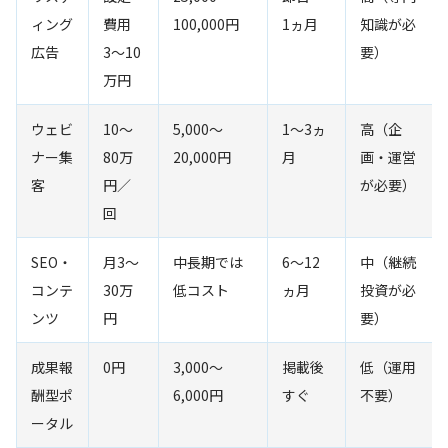
ィング
費用
100,000円
1ヵ月
知識が必
広告
3〜10
要）
万円
ウェビ
10〜
5,000〜
1〜3ヵ
高（企
ナー集
80万
20,000円
月
画・運営
客
円／
が必要）
回
SEO・
月3〜
中長期では
6〜12
中（継続
コンテ
30万
低コスト
ヵ月
投資が必
ンツ
円
要）
成果報
0円
3,000〜
掲載後
低（運用
酬型ポ
6,000円
すぐ
不要）
ータル