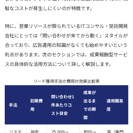
駄なコストが発生しにくいのが特徴です。
特に、営業リソースが限られているITコンサル・受託開発
会社にとっては「問い合わせが来てから動く」スタイルが
合っており、広告運用の知識がなくても始めやすいという
利点があります。次のセクションでは、成果報酬型サービ
スの具体的な活用方法について詳しく解説します。
リード獲得手法の費用対効果比較表
成果が
問い合わせ1
初期費
出るま
運用難易
手法
件あたりコ
用
での期
度
スト目安
間
リステ
設定
25,000〜
即日〜
高（専門