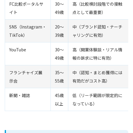
FC比較ポータルサ
30〜
高（比較検討段階での接触
イト
49歳
点として最重要）
SNS（Instagram・
20〜
中（ブランド認知・ナーチ
TikTok）
39歳
ャリングに有効）
YouTube
30〜
高（開業体験談・リアル情
49歳
報の訴求に特に有効）
フランチャイズ展
35〜
中（認知・まとめ獲得には
示会
55歳
有効だがコスト高）
新聞・雑誌
45歳
低（リーチ範囲が限定的に
以上
なっている）