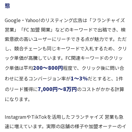
態
Google・Yahoo!のリスティング広告は「フランチャイズ
営業」「FC 加盟 開業」などのキーワードで出稿でき、検
索意欲の高いユーザーにリーチできる点が魅力です。ただ
し、競合チェーンも同じキーワードで入札するため、クリ
ック単価が高騰しています。FC関連キーワードのクリッ
200〜800円
ク単価は平均
程度で、クリック後に問い合
1〜3%
わせに至るコンバージョン率が
だとすると、1件
7,000円〜8万円
のリード獲得に
のコストがかかる計算
になります。
InstagramやTikTokを活用したフランチャイズ 営業も急
速に増えています。実際の店舗の様子や加盟オーナーのイ