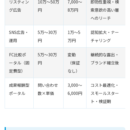
リスティン
10万〜50万
7,000〜
即効性重視・検
グ広告
円
8万円
索意欲の高い層
へのリーチ
SNS広告・
5万〜30万
1万〜5
認知拡大・ナー
運用
円
万円
チャリング
FC比較ポ
5万〜30万
変動
継続的な露出・
ータル（固
円
（保証
ブランド確立後
定費型）
なし）
成果報酬型
問い合わせ
3,000〜
コスト最適化・
ポータル
数×単価
6,000円
スモールスター
ト・検証期