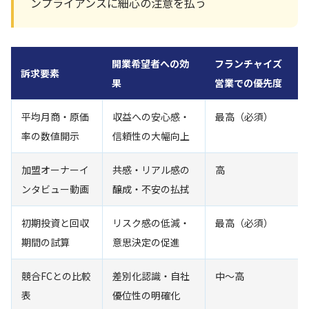
ンプライアンスに細心の注意を払う
開業希望者への効
フランチャイズ
訴求要素
果
営業での優先度
平均月商・原価
収益への安心感・
最高（必須）
率の数値開示
信頼性の大幅向上
加盟オーナーイ
共感・リアル感の
高
ンタビュー動画
醸成・不安の払拭
初期投資と回収
リスク感の低減・
最高（必須）
期間の試算
意思決定の促進
競合FCとの比較
差別化認識・自社
中〜高
表
優位性の明確化