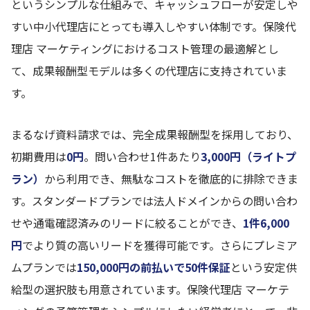
というシンプルな仕組みで、キャッシュフローが安定しや
すい中小代理店にとっても導入しやすい体制です。保険代
理店 マーケティングにおけるコスト管理の最適解とし
て、成果報酬型モデルは多くの代理店に支持されていま
す。
まるなげ資料請求では、完全成果報酬型を採用しており、
初期費用は
0円
。問い合わせ1件あたり
3,000円（ライトプ
ラン）
から利用でき、無駄なコストを徹底的に排除できま
す。スタンダードプランでは法人ドメインからの問い合わ
せや通電確認済みのリードに絞ることができ、
1件6,000
円
でより質の高いリードを獲得可能です。さらにプレミア
ムプランでは
150,000円の前払いで50件保証
という安定供
給型の選択肢も用意されています。保険代理店 マーケテ