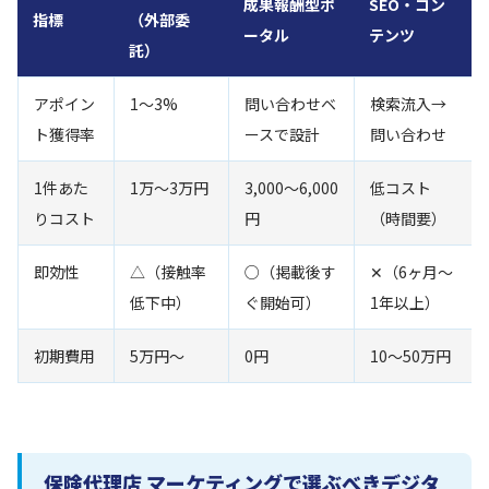
成果報酬型ポ
SEO・コン
指標
（外部委
ータル
テンツ
託）
アポイン
1〜3%
問い合わせベ
検索流入→
ト獲得率
ースで設計
問い合わせ
1件あた
1万〜3万円
3,000〜6,000
低コスト
りコスト
円
（時間要）
即効性
△（接触率
○（掲載後す
✕（6ヶ月〜
低下中）
ぐ開始可）
1年以上）
初期費用
5万円〜
0円
10〜50万円
保険代理店 マーケティングで選ぶべきデジタ