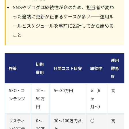
SNSやブログは継続性が命のため、担当者が変わ
った途端に更新が止まるケースが多い——運用ル
ールとスケジュールを事前に設計してから始める
こと
運用
初期
施策
月間コスト目安
即効性
難易
費用
度
SEO・コ
10〜
5〜30万円
✕（6
高
ンテンツ
50万
ヶ
円
月〜）
リスティ
0〜
30〜100万円以
○
高
ング広告
10万
上