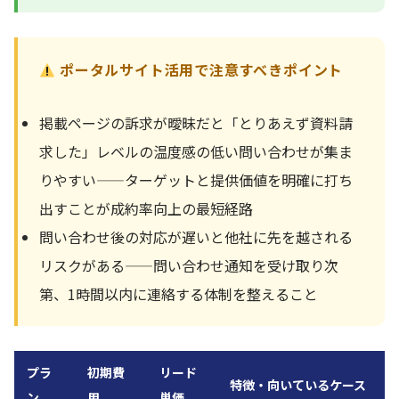
ポータルサイト活用で注意すべきポイント
掲載ページの訴求が曖昧だと「とりあえず資料請
求した」レベルの温度感の低い問い合わせが集ま
りやすい——ターゲットと提供価値を明確に打ち
出すことが成約率向上の最短経路
問い合わせ後の対応が遅いと他社に先を越される
リスクがある——問い合わせ通知を受け取り次
第、1時間以内に連絡する体制を整えること
プラ
初期費
リード
特徴・向いているケース
ン
用
単価