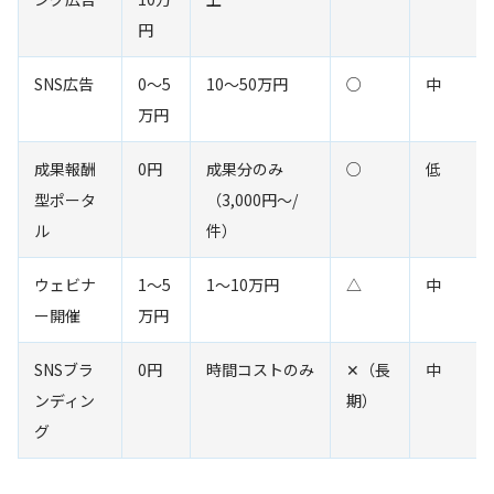
円
SNS広告
0〜5
10〜50万円
○
中
万円
成果報酬
0円
成果分のみ
○
低
型ポータ
（3,000円〜/
ル
件）
ウェビナ
1〜5
1〜10万円
△
中
ー開催
万円
SNSブラ
0円
時間コストのみ
✕（長
中
ンディン
期）
グ