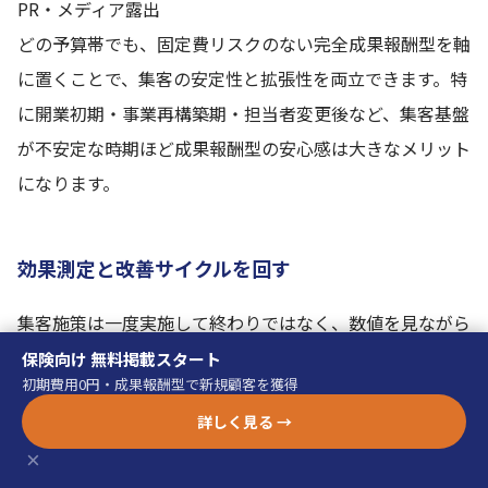
PR・メディア露出
どの予算帯でも、固定費リスクのない完全成果報酬型を軸
に置くことで、集客の安定性と拡張性を両立できます。特
に開業初期・事業再構築期・担当者変更後など、集客基盤
が不安定な時期ほど成果報酬型の安心感は大きなメリット
になります。
効果測定と改善サイクルを回す
集客施策は一度実施して終わりではなく、数値を見ながら
継続的に改善することが重要です。測定すべき主な指標は
保険向け 無料掲載スタート
初期費用0円・成果報酬型で新規顧客を獲得
以下のとおりです。
詳しく見る →
チャネル別CPL（問い合わせ1件あたりコスト）
×