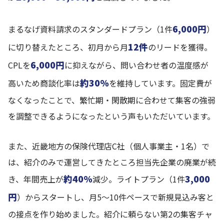
6,000円
まるなげ資料請求のスタンダードプラン（1件
）
12件
に切り替えたところ、初月から月
のリードを獲得。
6,000円
CPLを
に抑えながら、問い合わせ者の温度感が
約30%
高いため商談化率は
を維持しています。固定費が
なくなったことで、繁忙期・閑散期に合わせて集客の強弱
を調整できるようになったという声もいただいています。
また、近畿地方の保険代理店C社（個人事業主・1名）で
は、紹介のみで運営してきたところ担当先企業の廃業が続
約40%
3,000
き、年間売上が
減少。ライトプラン（1件
円
）からスタートし、月5〜10件ペースで新規見込み客と
の接点を作り始めました。紹介に頼らない第2の集客チャ