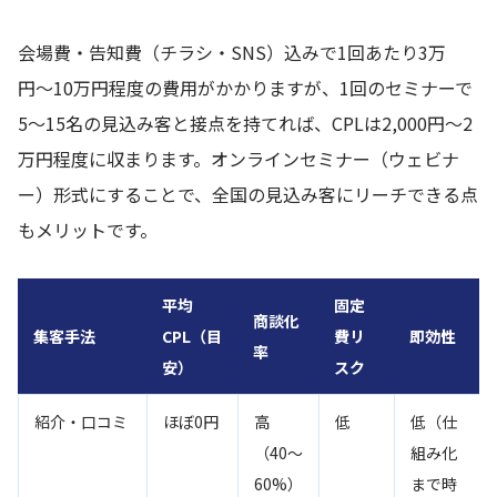
会場費・告知費（チラシ・SNS）込みで1回あたり3万
円〜10万円程度の費用がかかりますが、1回のセミナーで
5〜15名の見込み客と接点を持てれば、CPLは2,000円〜2
万円程度に収まります。オンラインセミナー（ウェビナ
ー）形式にすることで、全国の見込み客にリーチできる点
もメリットです。
平均
固定
商談化
集客手法
CPL（目
費リ
即効性
率
安）
スク
紹介・口コミ
ほぼ0円
高
低
低（仕
（40〜
組み化
60%）
まで時