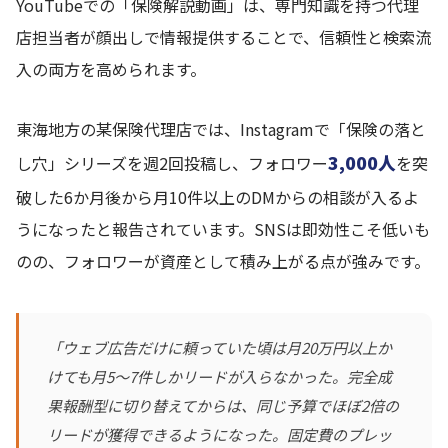
YouTubeでの「保険解説動画」は、専門知識を持つ代理
店担当者が顔出しで情報提供することで、信頼性と検索流
入の両方を高められます。
東海地方の某保険代理店では、Instagramで「保険の落と
3,000人
し穴」シリーズを週2回投稿し、フォロワー
を突
破した6か月後から月10件以上のDMからの相談が入るよ
うになったと報告されています。SNSは即効性こそ低いも
のの、フォロワーが資産として積み上がる点が強みです。
「ウェブ広告だけに頼っていた頃は月20万円以上か
けても月5〜7件しかリードが入らなかった。完全成
果報酬型に切り替えてからは、同じ予算でほぼ2倍の
リードが獲得できるようになった。固定費のプレッ