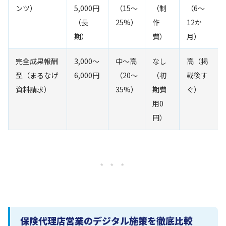
ンツ）
5,000円
（15〜
（制
（6〜
（長
25%）
作
12か
期）
費）
月）
完全成果報酬
3,000〜
中〜高
なし
高（掲
型（まるなげ
6,000円
（20〜
（初
載後す
資料請求）
35%）
期費
ぐ）
用0
円）
* * *
保険代理店営業のデジタル施策を徹底比較