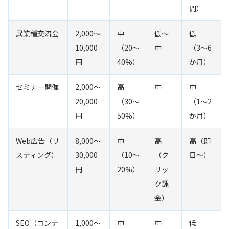
間）
異業種交流会
2,000〜
中
低〜
低
10,000
（20〜
中
（3〜6
円
40%）
か月）
セミナー開催
2,000〜
高
中
中
20,000
（30〜
（1〜2
円
50%）
か月）
Web広告（リ
8,000〜
中
高
高（即
スティング）
30,000
（10〜
（ク
日〜）
円
20%）
リッ
ク課
金）
SEO（コンテ
1,000〜
中
中
低