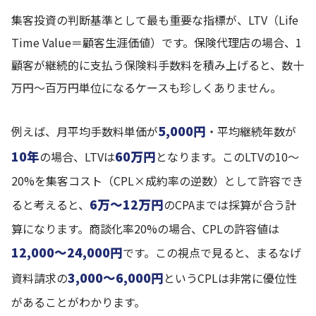
集客投資の判断基準として最も重要な指標が、LTV（Life
Time Value＝顧客生涯価値）です。保険代理店の場合、1
顧客が継続的に支払う保険料手数料を積み上げると、数十
万円〜百万円単位になるケースも珍しくありません。
5,000円
例えば、月平均手数料単価が
・平均継続年数が
10年
60万円
の場合、LTVは
となります。このLTVの10〜
20%を集客コスト（CPL×成約率の逆数）として許容でき
6万〜12万円
ると考えると、
のCPAまでは採算が合う計
算になります。商談化率20%の場合、CPLの許容値は
12,000〜24,000円
です。この視点で見ると、まるなげ
3,000〜6,000円
資料請求の
というCPLは非常に優位性
があることがわかります。