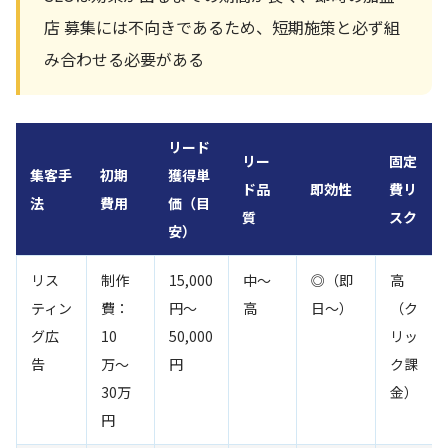
店 募集には不向きであるため、短期施策と必ず組
み合わせる必要がある
リード
リー
固定
集客手
初期
獲得単
ド品
即効性
費リ
法
費用
価（目
質
スク
安）
リス
制作
15,000
中〜
◎（即
高
ティン
費：
円〜
高
日〜）
（ク
グ広
10
50,000
リッ
告
万〜
円
ク課
30万
金）
円