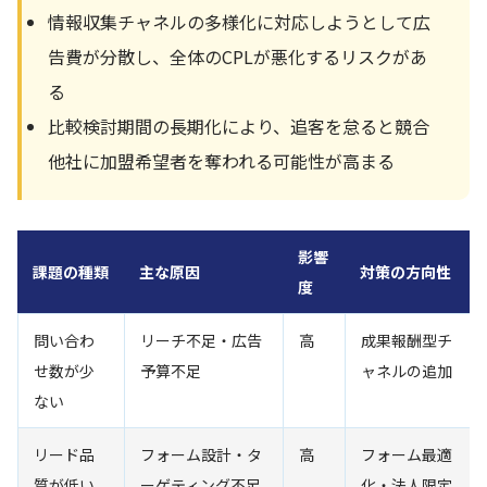
情報収集チャネルの多様化に対応しようとして広
告費が分散し、全体のCPLが悪化するリスクがあ
る
比較検討期間の長期化により、追客を怠ると競合
他社に加盟希望者を奪われる可能性が高まる
影響
課題の種類
主な原因
対策の方向性
度
問い合わ
リーチ不足・広告
高
成果報酬型チ
せ数が少
予算不足
ャネルの追加
ない
リード品
フォーム設計・タ
高
フォーム最適
質が低い
ーゲティング不足
化・法人限定