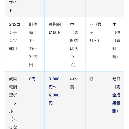
サイ
ト
SNSコ
制作
長期的
中
△（数
中
ンテ
費：
に低下
（温
ヶ
（運
ンツ
10
度感
月〜）
用費
運用
万〜
ばら
継
30万
つ
続）
円
く）
成果
0円
3,000
中〜
◎
ゼロ
報酬
円〜
高
（完
型ポ
6,000
全成
ータ
円
果報
ル
酬）
（ま
るな