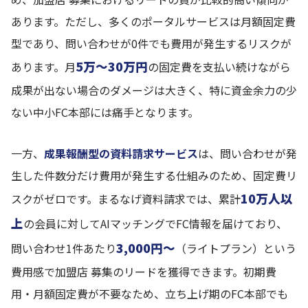
あります。ただし、多くのポータルサービスは月額固定費
型であり、問い合わせが0件でも費用が発生するリスクが
5万〜30万円
あります。月
の固定費を支払い続けながら
成果が出ない場合のダメージは大きく、特に資金余力の少
ない中小FC本部には痛手となります。
一方、
成果報酬型の資料請求サービス
は、問い合わせが発
生した件数分だけ費用が発生する仕組みのため、固定費リ
10万人以
スクがゼロです。まるなげ資料請求では、累計
上
の会員に対してAIマッチングでFC情報を届けており、
3,000円〜
問い合わせ1件あたり
（ライトプラン）という
費用感で加盟店 募集のリードを獲得できます。初期費
用・月額固定費が不要なため、立ち上げ期のFC本部でも