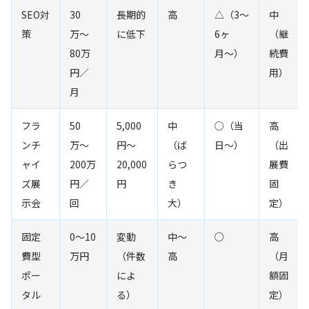
SEO対
30
長期的
高
△（3〜
中
策
万〜
に低下
6ヶ
（継
80万
月〜）
続費
円／
用）
月
フラ
50
5,000
中
○（当
高
ンチ
万〜
円〜
（ば
日〜）
（出
ャイ
200万
20,000
らつ
展費
ズ展
円／
円
き
固
示会
回
大）
定）
固定
0〜10
変動
中〜
○
高
費型
万円
（件数
高
（月
ポー
によ
額固
タル
る）
定）