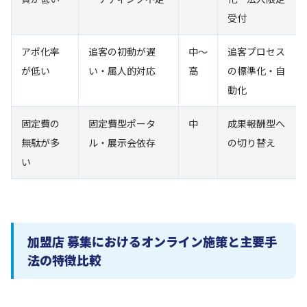
受付
アポ化率
追客の初動が遅
中〜
追客プロセス
が低い
い・属人的対応
高
の標準化・自
動化
固定費の
固定費型ポータ
中
成果報酬型へ
無駄が多
ル・展示会依存
の切り替え
い
加盟店 募集におけるオンライン施策と主要手
法の特徴比較