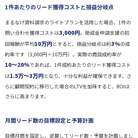
1件あたりのリード獲得コストと損益分岐点
まるなげ資料請求のライトプランを活用した場合、1件の
3,000円
問い合わせ獲得コストは
。助成金申請支援の初
10万円
3%
回報酬が平均
とすると、損益分岐点は約
の成
約率です（3,000円÷10万円）。実際の商談成約率が
10〜20%
であれば、1件成約あたりのリード獲得コスト
1.5万〜3万円
は
となり、十分な利益が確保できます。さ
らに顧問契約に移行した場合のLTVを加味すると、ROIは
さらに高まります。
月間リード数の目標設定と予算計画
目標月商を設定し、逆算してリード数・予算を計画しまし