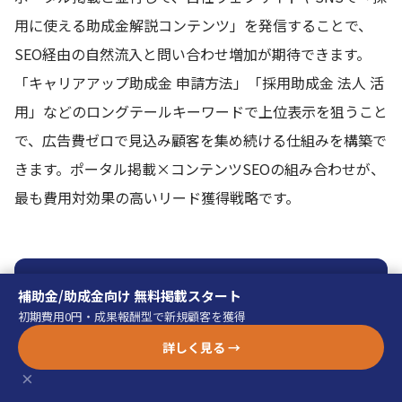
用に使える助成金解説コンテンツ」を発信することで、
SEO経由の自然流入と問い合わせ増加が期待できます。
「キャリアアップ助成金 申請方法」「採用助成金 法人 活
用」などのロングテールキーワードで上位表示を狙うこと
で、広告費ゼロで見込み顧客を集め続ける仕組みを構築で
きます。ポータル掲載×コンテンツSEOの組み合わせが、
最も費用対効果の高いリード獲得戦略です。
補助金/助成金向け 集客支援
補助金/助成金向け 無料掲載スタート
初期費用0円・成果報酬型で新規顧客を獲得
まるなげ資料請求｜完全成果報酬で新規顧客を
詳しく見る →
獲得
×
初期費用0円・成果報酬3,000円〜。問い合わせ課金型で無駄