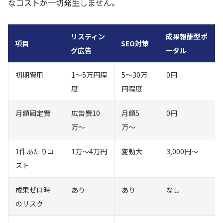
なコストが一切発生しません。
リスティン
成果報酬型ポ
項目
SEO対策
グ広告
ータル
初期費用
1〜5万円程
5〜30万
0円
度
円程度
月額固定費
広告費10
月額5
0円
万〜
万〜
1件あたりコ
1万〜4万円
変動大
3,000円〜
スト
成果ゼロ時
あり
あり
なし
のリスク