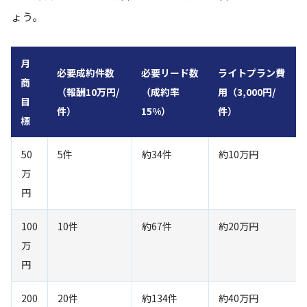
ょう。
月
必要成約件数
必要リード数
ライトプラン費
商
（報酬10万円/
（成約率
用（3,000円/
目
件）
15%）
件）
標
50
5件
約34件
約10万円
万
円
100
10件
約67件
約20万円
万
円
200
20件
約134件
約40万円