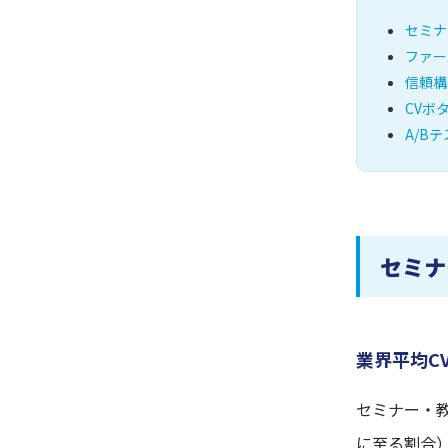
セミナ
ファー
信頼構
CVボ
A/B
セミナ
業界平均C
セミナー・教
に至る割合