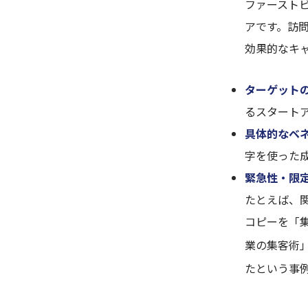
ファースト
アです。訪
効果的なキ
ターゲット
るスタート
具体的なベ
字を使った
緊急性・限
たとえば、
コピーを「
業の集客術
たという事