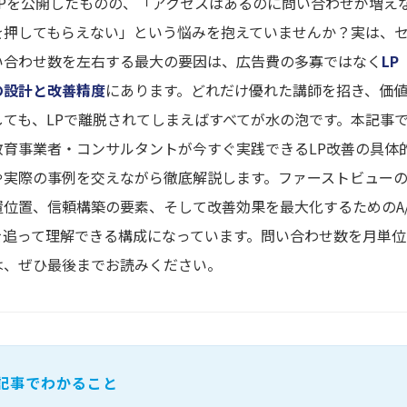
LPを公開したものの、「アクセスはあるのに問い合わせが増え
を押してもらえない」という悩みを抱えていませんか？実は、
い合わせ数を左右する最大の要因は、広告費の多寡ではなく
L
の設計と改善精度
にあります。どれだけ優れた講師を招き、価
しても、LPで離脱されてしまえばすべてが水の泡です。本記事
教育事業者・コンサルタントが今すぐ実践できるLP改善の具体
や実際の事例を交えながら徹底解説します。ファーストビューの
置位置、信頼構築の要素、そして改善効果を最大化するためのA
を追って理解できる構成になっています。問い合わせ数を月単位
は、ぜひ最後までお読みください。
記事でわかること