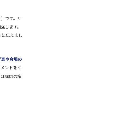
ト）です。サ
補強します。
的に伝えまし
写真や会場の
ジメントを平
では講師の権