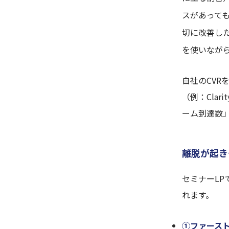
スがあっても
切に改善し
を使いなが
自社のCVR
（例：Cla
ーム到達数
離脱が起き
セミナーL
れます。
①ファース