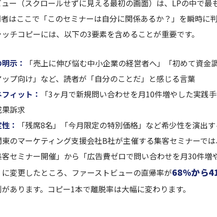
ビュー（スクロールせずに見える最初の画面）は、LPの中で最
問者はここで「このセミナーは自分に関係あるか？」を瞬時に
ャッチコピーには、以下の3要素を含めることが重要です。
の明示：
「売上に伸び悩む中小企業の経営者へ」「初めて資金
アップ向け」など、読者が「自分のことだ」と感じる言葉
ネフィット：
「3ヶ月で新規問い合わせを月10件増やした実践
成果訴求
定性：
「残席8名」「今月限定の特別価格」など希少性を演出す
関東のマーケティング支援会社B社が主催する集客セミナーでは
集客セミナー開催」から「広告費ゼロで問い合わせを月30件増
68%から4
」に変更したところ、ファーストビューの直帰率が
例があります。コピー1本で離脱率は大幅に変わります。