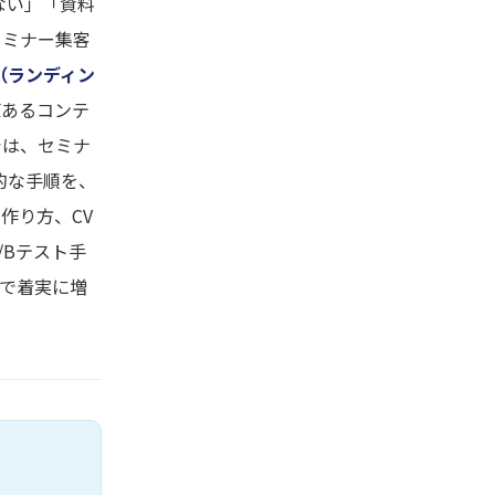
ない」「資料
セミナー集客
P（ランディン
値あるコンテ
では、セミナ
的な手順を、
作り方、CV
/Bテスト手
で着実に増