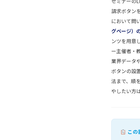
セミナーの
請求ボタン
において問
グページ）
ンツを用意
ー主催者・
業界データ
ボタンの設
法まで、順
やしたい方
この