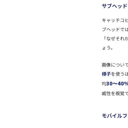
サブヘッド
キャッチコ
ブヘッドで
「なぜそれ
ょう。
画像につい
様子
を使う
30〜40
均
威性を視覚
モバイルフ