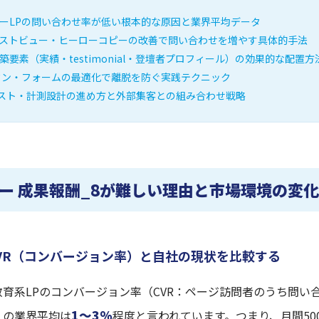
ーLPの問い合わせ率が低い根本的な原因と業界平均データ
ストビュー・ヒーローコピーの改善で問い合わせを増やす具体的手法
築要素（実績・testimonial・登壇者プロフィール）の効果的な配置方
タン・フォームの最適化で離脱を防ぐ実践テクニック
テスト・計測設計の進め方と外部集客との組み合わせ戦略
ー 成果報酬_8が難しい理由と市場環境の変化
VR（コンバージョン率）と自社の現状を比較する
育系LPのコンバージョン率（CVR：ページ訪問者のうち問い
1〜3%
）の業界平均は
程度と言われています。つまり、月間50