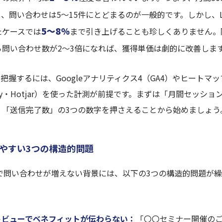
、問い合わせは5〜15件にとどまるのが一般的です。しかし、
5〜8%
たケースでは
まで引き上げることも珍しくありません。
ら問い合わせ数が2〜3倍になれば、獲得単価は劇的に改善しま
を把握するには、Googleアナリティクス4（GA4）やヒートマ
rity・Hotjar）を使った計測が前提です。まずは「月間セッシ
」「送信完了数」の3つの数字を押さえることから始めましょう
やすい3つの構造的問題
Pで問い合わせが増えない背景には、以下の3つの構造的問題が
トビューでベネフィットが伝わらない：
「〇〇セミナー開催の