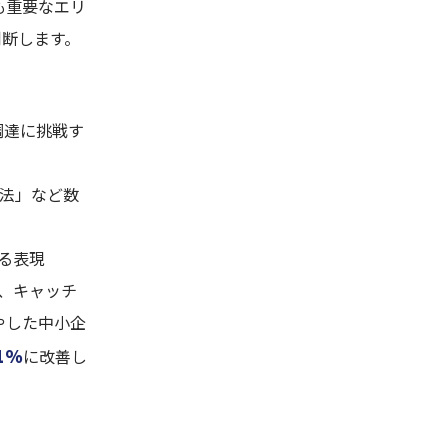
も重要なエリ
判断します。
調達に挑戦す
手法」など数
る表現
、キャッチ
やした中小企
1%
に改善し