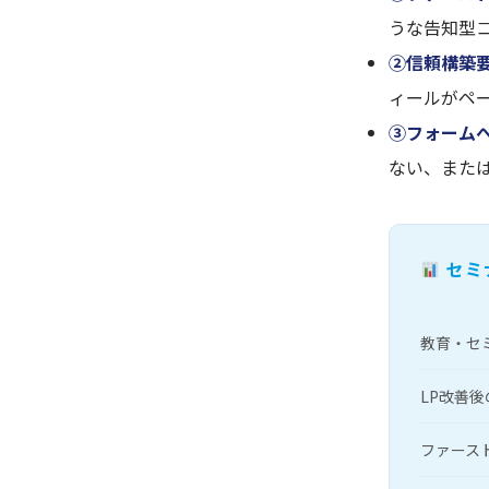
うな告知型
②信頼構築
ィールがペ
③フォーム
ない、また
セミ
教育・セミ
LP改善後
ファース