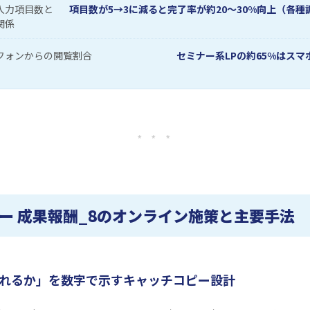
入力項目数と
項目数が5→3に減ると完了率が約20〜30%向上（各種
関係
フォンからの閲覧割合
セミナー系LPの約65%はスマ
* * *
ー 成果報酬_8のオンライン施策と主要手法
れるか」を数字で示すキャッチコピー設計