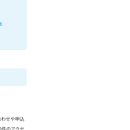
法
合わせや申込
0件のアクセ