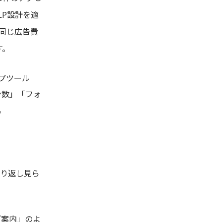
LP設計を適
同じ広告費
す。
ップツール
ョン数」「フォ
。
繰り返し見ら
ご案内」のよ