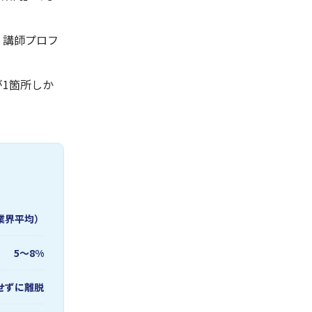
・講師プロフ
1箇所しか
業界平均）
5〜8%
せずに離脱