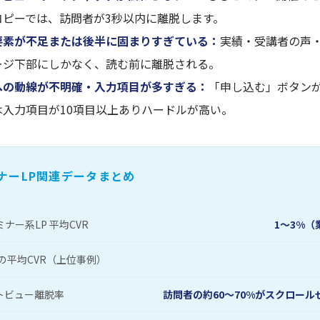
コピーでは、訪問者が3秒以内に離脱します。
要素が不足または後半に固まりすぎている：
実績・受講者の声
ージ下部にしかなく、読む前に離脱される。
への動線が不明確・入力項目が多すぎる：
「申し込む」ボタンが
は入力項目が10項目以上ありハードルが高い。
ナーLP関連データまとめ
ナー系LP 平均CVR
1〜3%（
の平均CVR（上位事例）
トビュー離脱率
訪問者の約60〜70%がスクロール