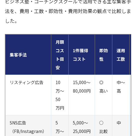
ビジネス塾・コーチングスクールで活用できる主な集客手
法を、費用・工数・即効性・費用対効果の観点で比較しま
した。
月額
コス
1件獲得
即効
運用
集客手法
ト目
コスト
性
工数
安
リスティング広告
10
15,000〜
◎
中〜
万〜
80,000円
高い
高
50
万円
SNS広告
5
5,000〜
○
中
（FB/Instagram）
万〜
25,000円
比較