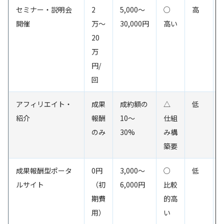
セミナー・説明会
2
5,000〜
○
高
開催
万〜
30,000円
高い
20
万
円/
回
アフィリエイト・
成果
成約額の
△
低
紹介
報酬
10〜
仕組
のみ
30%
み構
築要
成果報酬型ポータ
0円
3,000〜
○
低
ルサイト
（初
6,000円
比較
期費
的高
用）
い