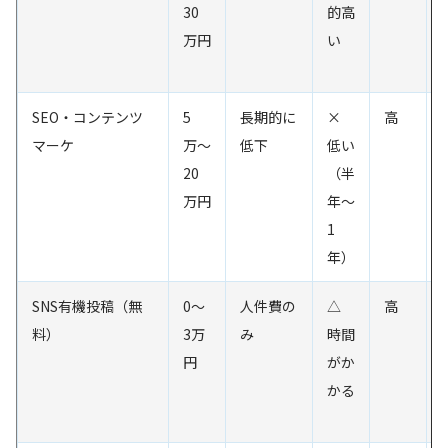
30
的高
万円
い
SEO・コンテンツ
5
長期的に
×
高
マーケ
万〜
低下
低い
20
（半
万円
年〜
1
年）
SNS有機投稿（無
0〜
人件費の
△
高
料）
3万
み
時間
円
がか
かる