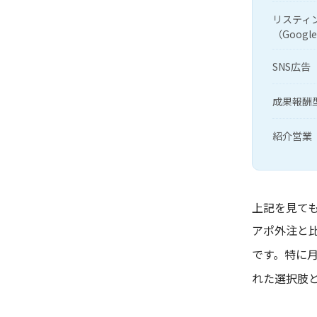
リスティ
（Google
SNS広告（F
成果報酬
紹介営業
上記を見て
アポ外注と
です。特に
れた選択肢