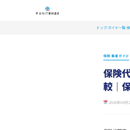
トップ
›
ガイド一覧
›
保
保険 集客ガイド
保険代
較｜
2026年04月