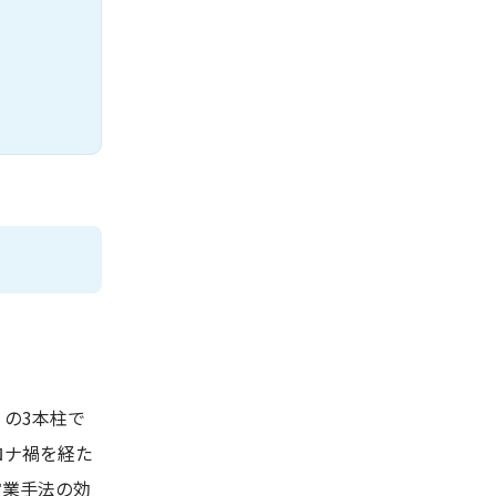
の3本柱で
ロナ禍を経た
営業手法の効