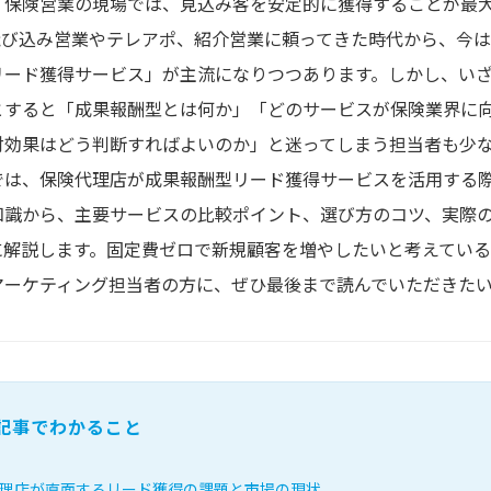
・保険営業の現場では、見込み客を安定的に獲得することが最
飛び込み営業やテレアポ、紹介営業に頼ってきた時代から、今
リード獲得サービス」が主流になりつつあります。しかし、い
とすると「成果報酬型とは何か」「どのサービスが保険業界に
対効果はどう判断すればよいのか」と迷ってしまう担当者も少
では、保険代理店が成果報酬型リード獲得サービスを活用する
知識から、主要サービスの比較ポイント、選び方のコツ、実際
に解説します。固定費ゼロで新規顧客を増やしたいと考えてい
マーケティング担当者の方に、ぜひ最後まで読んでいただきた
記事でわかること
理店が直面するリード獲得の課題と市場の現状