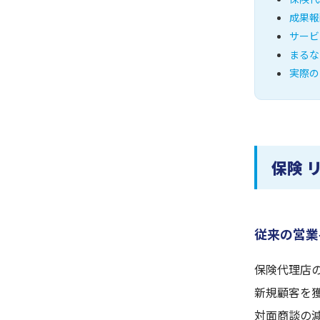
成果報
サービ
まるな
実際の
保険 
従来の営業
保険代理店
新規顧客を
対面商談の