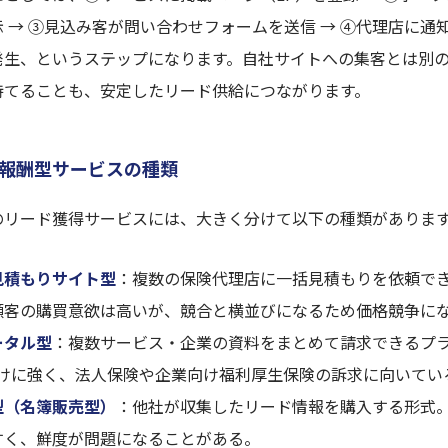
 → ③見込み客が問い合わせフォームを送信 → ④代理店に通知
発生、というステップになります。自社サイトへの集客とは別
持てることも、安定したリード供給につながります。
報酬型サービスの種類
のリード獲得サービスには、大きく分けて以下の種類がありま
見積もりサイト型
：複数の保険代理店に一括見積もりを依頼で
顧客の購買意欲は高いが、競合と横並びになるため価格競争に
ータル型
：複数サービス・企業の資料をまとめて請求できるプ
向けに強く、法人保険や企業向け福利厚生保険の訴求に向いてい
型（名簿販売型）
：他社が収集したリード情報を購入する形式
すく、鮮度が問題になることがある。