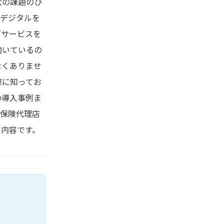
大の課題のひ
はデジタルを
ざサービスを
向いているの
なくありませ
際に知ってお
の導入事例ま
る保険代理店
い内容です。