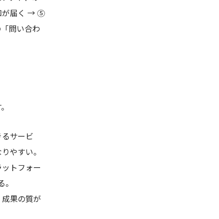
が届く → ⑤
の「問い合わ
す。
きるサービ
なりやすい。
ラットフォー
る。
。成果の質が