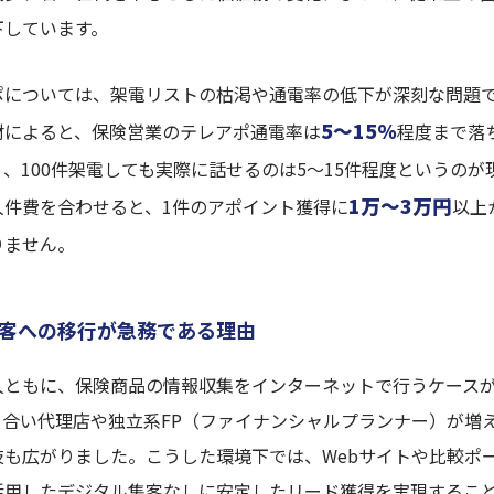
下しています。
ポについては、架電リストの枯渇や通電率の低下が深刻な問題
5〜15%
材によると、保険営業のテレアポ通電率は
程度まで落
、100件架電しても実際に話せるのは5〜15件程度というのが
1万〜3万円
人件費を合わせると、1件のアポイント獲得に
以上
りません。
客への移行が急務である理由
人ともに、保険商品の情報収集をインターネットで行うケース
り合い代理店や独立系FP（ファイナンシャルプランナー）が増
も広がりました。こうした環境下では、Webサイトや比較ポー
活用したデジタル集客なしに安定したリード獲得を実現するこ