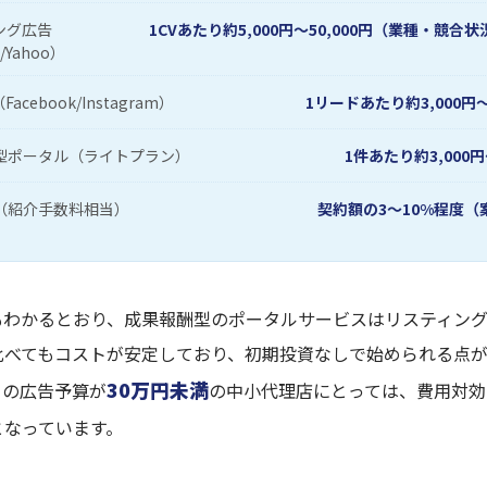
ング広告
1CVあたり約5,000円〜50,000円（業種・競合
/Yahoo）
acebook/Instagram）
1リードあたり約3,000円〜
型ポータル（ライトプラン）
1件あたり約3,000円
（紹介手数料相当）
契約額の3〜10%程度（
もわかるとおり、成果報酬型のポータルサービスはリスティン
比べてもコストが安定しており、初期投資なしで始められる点
30万円未満
月の広告予算が
の中小代理店にとっては、費用対効
となっています。