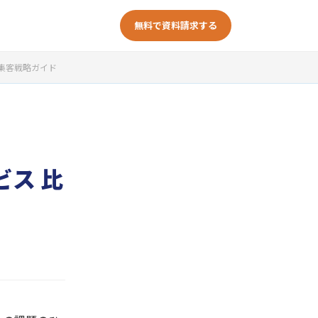
無料で資料請求する
き集客戦略ガイド
ビス 比
ド