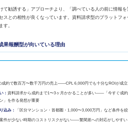
けて勧誘する」アプローチより、「調べている人の前に情報を
セスとの相性が良くなっています。資料請求型のプラットフォ
ます。
成果報酬型が向いている理由
の成約で数百万〜数千万円の売上——CPL 6,000円でも十分なROIが成
い：
資料請求から成約まで1〜3ヶ月かかることが多い——「今すぐ成
ン」を作る発想が重要
り込み：
「区分マンション・首都圏・1,000〜3,000万円」など条件を
案件が少ない時期のコストリスクがない——繁閑差への対応がしやすい