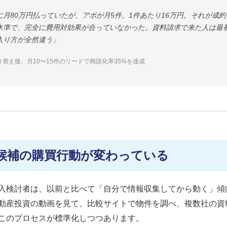
に月80万円払っていたが、アポが月5件。1件あたり16万円。それが成
水準で、完全に費用対効果が合っていなかった。資料請求で来た人は最
入り方が全然違う」
り替え後、月10〜15件のリードで商談化率35%を達成
候補の購買行動が変わっている
入検討者は、以前と比べて「自分で情報収集してから動く」傾
eで不動産投資の動画を見て、比較サイトで物件を調べ、複数社の
このプロセスが標準化しつつあります。