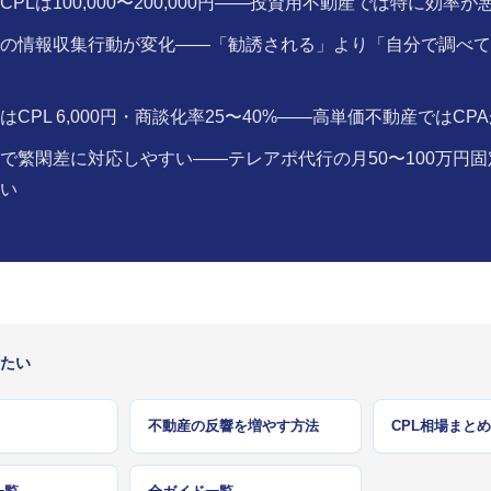
PLは100,000〜200,000円——投資用不動産では特に効率
の情報収集行動が変化——「勧誘される」より「自分で調べて
はCPL 6,000円・商談化率25〜40%——高単価不動産ではCP
で繁閑差に対応しやすい——テレアポ代行の月50〜100万円
い
たい
不動産の反響を増やす方法
CPL相場まとめ