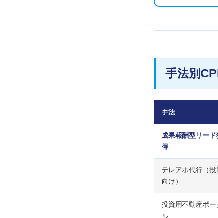
手法別C
手法
成果報酬型リード
得
テレアポ代行（投
向け）
投資用不動産ポー
ル