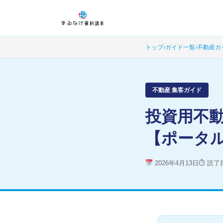
トップ
›
ガイド一覧
›
不動産ガ
不動産 集客ガイド
投資用不
【ポータ
2026年4月13日
⏱ 読了