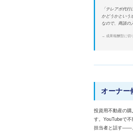
「テレアポ代行
かどうかという
なので、商談の
→ 成果報酬型に切
オーナー
投資用不動産の購
す。YouTub
担当者と話す——