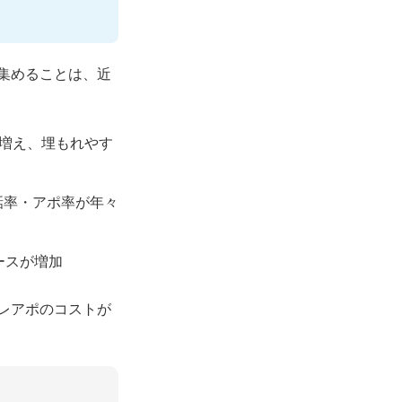
集めることは、近
が増え、埋もれやす
話率・アポ率が年々
ースが増加
レアポのコストが