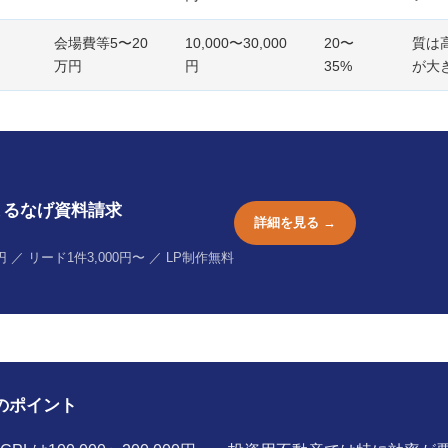
会場費等5〜20
10,000〜30,000
20〜
質は
万円
円
35%
が大
まるなげ資料請求
詳細を見る →
／ リード1件3,000円〜 ／ LP制作無料
のポイント