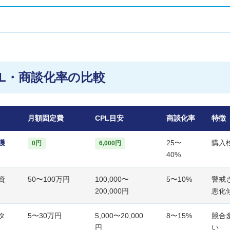
PL・商談化率の比較
月額固定費
CPL目安
商談化率
特徴
獲
25〜
購入
0円
6,000円
40%
資
50〜100万円
100,000〜
5〜10%
警戒
200,000円
悪化
タ
5〜30万円
5,000〜20,000
8〜15%
競合
円
い